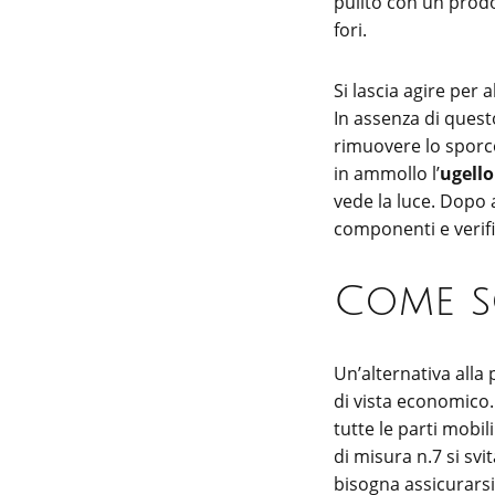
pulito con un prod
fori.
Si lascia agire per 
In assenza di questo 
rimuovere lo sporco 
in ammollo l’
ugello
vede la luce. Dopo 
componenti e verifi
Come so
Un’alternativa alla 
di vista economico.
tutte le parti mobil
di misura n.7 si sv
bisogna assicurarsi