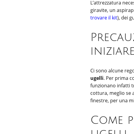
L’attrezzatura nece
giravite, un aspirap
trovare il kit
), dei g
Precau
iniziar
Ci sono alcune reg
ugelli
. Per prima 
funzionano infatti 
cottura, meglio se a
finestre, per una mi
Come p