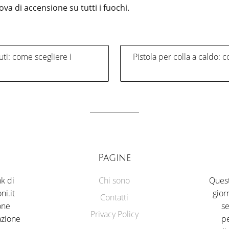
prova di accensione su tutti i fuochi.
zione
uti: come scegliere i
Pistola per colla a caldo: c
i
Pagine
k di
Chi sono
Quest
ni.it
gior
Contatti
one
se
Privacy Policy
azione
pe