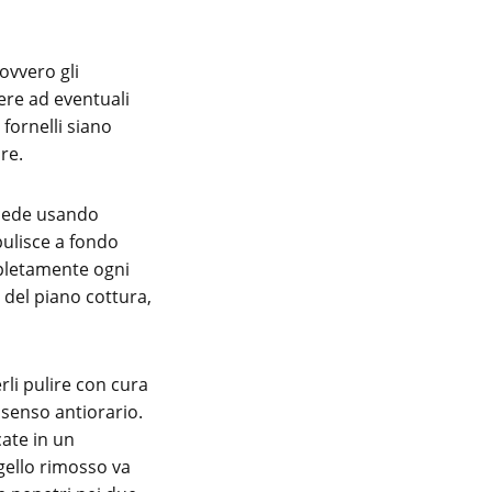
ovvero gli
ere ad eventuali
 fornelli siano
are.
rocede usando
 pulisce a fondo
mpletamente ogni
i del piano cottura,
rli pulire con cura
 senso antiorario.
cate in un
gello rimosso va