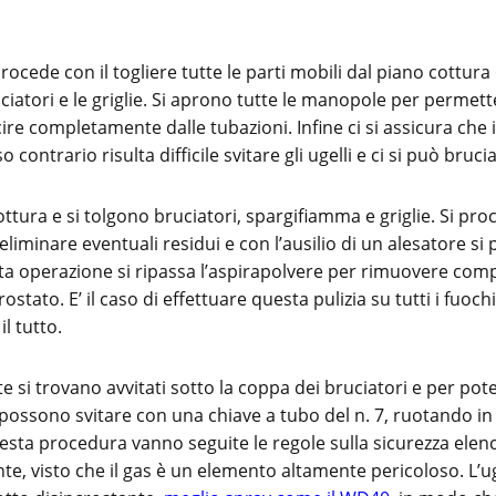
ocede con il togliere tutte le parti mobili dal piano cottura 
ciatori e le griglie. Si aprono tutte le manopole per permett
cire completamente dalle tubazioni. Infine ci si assicura che i
 contrario risulta difficile svitare gli ugelli e ci si può bruci
cottura e si tolgono bruciatori, spargifiamma e griglie. Si p
eliminare eventuali residui e con l’ausilio di un alesatore si
sta operazione si ripassa l’aspirapolvere per rimuovere co
rostato. E’ il caso di effettuare questa pulizia su tutti i fuoch
l tutto.
te si trovano avvitati sotto la coppa dei bruciatori e per pote
possono svitare con una chiave a tubo del n. 7, ruotando in
uesta procedura vanno seguite le regole sulla sicurezza elen
e, visto che il gas è un elemento altamente pericoloso. L’u