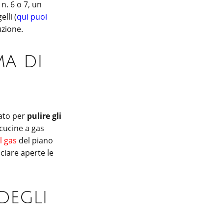
n. 6 o 7, un
lli (
qui puoi
uzione.
ma di
tato per
pulire gli
 cucine a gas
l gas
del piano
sciare aperte le
degli