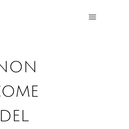
 non
come
 del