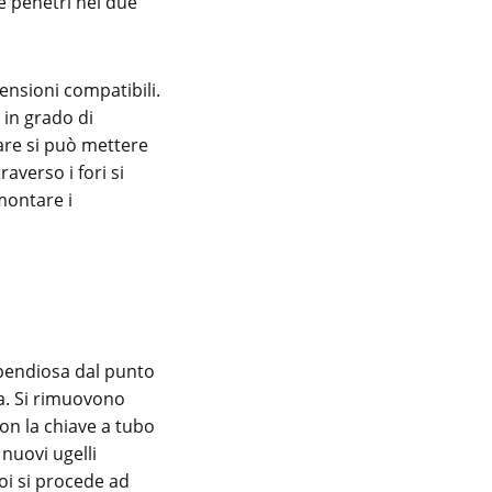
e penetri nei due
mensioni compatibili.
, in grado di
care si può mettere
averso i fori si
montare i
ispendiosa dal punto
ra. Si rimuovono
Con la chiave a tubo
nuovi ugelli
poi si procede ad