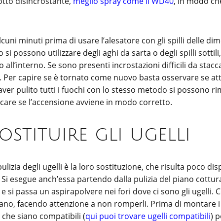
otto disincrostante,
meglio spray come il WD40
, in modo ch
alcuni minuti prima di usare l’alesatore con gli spilli delle di
si possono utilizzare degli aghi da sarta o degli spilli sottili
all’interno. Se sono presenti incrostazioni difficili da stac
. Per capire se è tornato come nuovo basta osservare se attr
aver pulito tutti i fuochi con lo stesso metodo si possono ri
care se l’accensione avviene in modo corretto.
stituire gli ugelli
pulizia degli ugelli è la loro sostituzione, che risulta poco d
 Si esegue anch’essa partendo dalla pulizia del piano cottu
i e si passa un aspirapolvere nei fori dove ci sono gli ugelli. 
itano, facendo attenzione a non romperli. Prima di montare i 
 che siano compatibili (
qui puoi trovare ugelli compatibili
) 