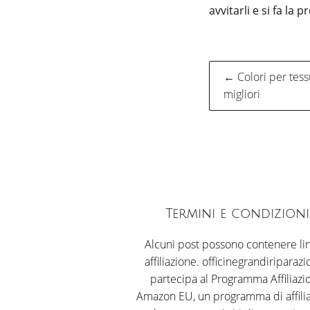
avvitarli e si fa la 
Naviga
← Colori per tess
migliori
articol
Termini e condizioni
Alcuni post possono contenere lin
affiliazione. officinegrandiriparazio
partecipa al Programma Affiliazi
Amazon EU, un programma di affili