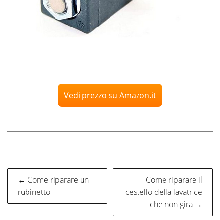
Vedi prezzo su Amazon.it
Navigazione
← Come riparare un
Come riparare il
articoli
rubinetto
cestello della lavatrice
che non gira →