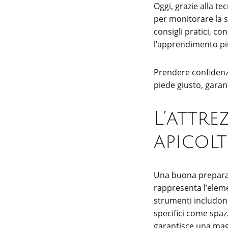
Oggi, grazie alla t
per monitorare la s
consigli pratici, c
l’apprendimento più
Prendere confidenza 
piede giusto, gara
L’attre
apicol
Una buona preparazi
rappresenta l’eleme
strumenti includono
specifici come spazz
garantisce una magg