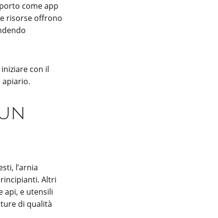
supporto come app
te risorse offrono
rendendo
niziare con il
 apiario.
 un
ti, l’arnia
ncipianti. Altri
api, e utensili
ture di qualità