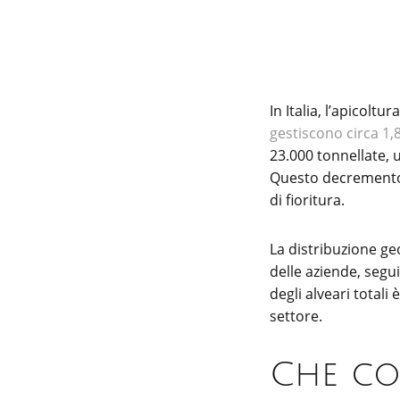
In Italia, l’apicolt
gestiscono circa 1,8
23.000 tonnellate, un
Questo decremento è
di fioritura.
La distribuzione ge
delle aziende, segu
degli alveari totali
settore.
Che cos