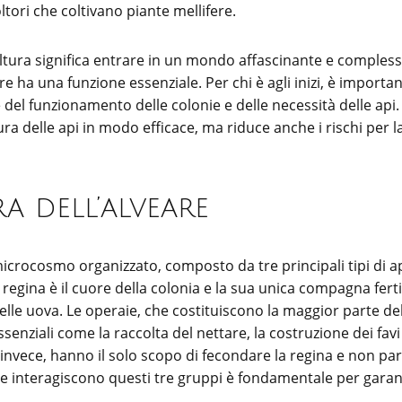
ltori che coltivano piante mellifere.
coltura significa entrare in un mondo affascinante e comples
re ha una funzione essenziale. Per chi è agli inizi, è importa
del funzionamento delle colonie e delle necessità delle api
ra delle api in modo efficace, ma riduce anche i rischi per la
a dell’alveare
icrocosmo organizzato, composto da tre principali tipi di api
a regina è il cuore della colonia e la sua unica compagna fert
elle uova. Le operaie, che costituiscono la maggior parte del
enziali come la raccolta del nettare, la costruzione dei favi 
i, invece, hanno il solo scopo di fecondare la regina e non pa
me interagiscono questi tre gruppi è fondamentale per garan