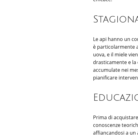
Stagiona
Le api hanno un com
è particolarmente a
uova, e il miele vie
drasticamente e la 
accumulate nei mesi
pianificare interve
Educazio
Prima di acquistare
conoscenze teoriche
affiancandosi a un