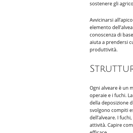
sostenere gli agrico
Avvicinarsi all’api
elemento dell’alvea
conoscenza di base 
aiuta a prendersi cu
produttività.
Struttur
Ogni alveare è un m
operaie e i fuchi. L
della deposizione d
svolgono compiti ess
dell’alveare. I fuch
attività. Capire co
efficace.