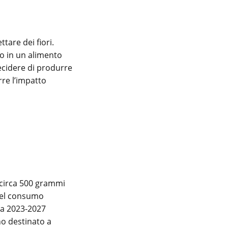
tare dei fiori.
to in un alimento
Decidere di produrre
rre l’impatto
 circa 500 grammi
 del consumo
ria 2023-2027
no destinato a