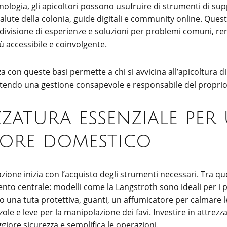
ecnologia, gli apicoltori possono usufruire di strumenti di 
alute della colonia, guide digitali e community online. Ques
ondivisione di esperienze e soluzioni per problemi comuni, 
 accessibile e coinvolgente.
con queste basi permette a chi si avvicina all’apicoltura di i
ntendo una gestione consapevole e responsabile del proprio
zzatura essenziale per
tore domestico
one inizia con l’acquisto degli strumenti necessari. Tra ques
nto centrale: modelli come la Langstroth sono ideali per i pri
 una tuta protettiva, guanti, un affumicatore per calmare le 
ole e leve per la manipolazione dei favi. Investire in attrezza
iore sicurezza e semplifica le operazioni.