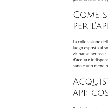
Come sc
per l’a
La collocazione dell
luogo esposto al sol
vicinanze per assicu
d’acqua è indispens
sano e uno meno p
Acquis
api: co