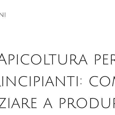
ni
Apicoltura pe
incipianti: c
iziare a produ