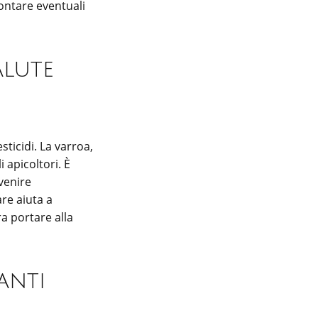
rontare eventuali
alute
sticidi. La varroa,
 apicoltori. È
venire
re aiuta a
a portare alla
anti