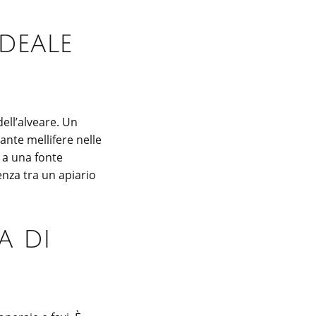
ideale
dell’alveare. Un
ante mellifere nelle
o a una fonte
enza tra un apiario
a di