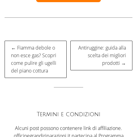
Navigazione
← Fiamma debole o
Antiruggine: guida alla
articoli
non esce gas? Scopri
scelta dei migliori
come pulire gli ugelli
prodotti →
del piano cottura
Termini e condizioni
Alcuni post possono contenere link di affiliazione.
officinegrandiriparazioni.it partecipa al Programma